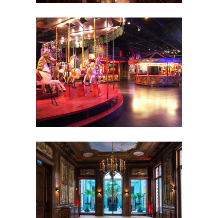
de réception
Séminaire et
assemblée
Shooting photo
Showrooms
et galeries
Soirée de Rallye
Soirée
étudiante
Tournage