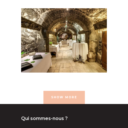
- 50 pers
100 à 200 pers
16e
arrondissement
50 à 100
pers
Caves
congrés et
conférences
Musées et
monuments
Séminaire et assemblée
SHOW MORE
Qui sommes-nous ?