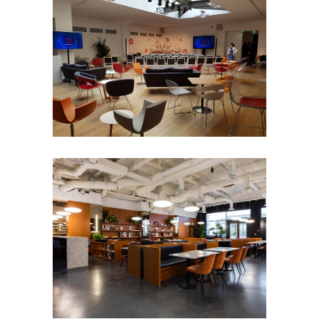
THE BUREAU
- 50 pers
100 à 200 pers
50 à 100
pers
8e arrondissement
Défilé
Petit
format
Séminaire et
assemblée
Shooting photo
Tournage
MUSÉE DU VIN