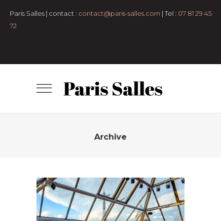
pers
Anniversaire
Bar-
Paris Salles | contact :
contact@paris-salles.com
| Tel :
07 81 29 45
mitzvah
cocktail
congrés et
72
conférences
Défilé
Diner assis
Espaces
en plein air
Lancement de produit
Lieux
atypiques
Lofts et
appartements
Mariage et vin
d'honneur
Petit format
Pop-up
Store
Remise de diplôme
Rooftop
Salle
de conférence
Salles de
réception
Séminaire et
assemblée
Shooting photo
Tournage
Archive
TERRASSE ANATOLE
- 50 pers
50 à 100 pers
7e
arrondissement
Anniversaire
Bar-
mitzvah
Clubs
cocktail
Espaces en plein