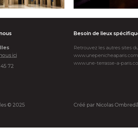
-nous
Besoin de lieux spécifiqu
lles
Retrouvez les autres sites 
nous ici
www.unepenicheaparis.com
www.une-terrasse-a-paris.c
 45 72
lles © 2025
Créé par
Nicolas Ombred