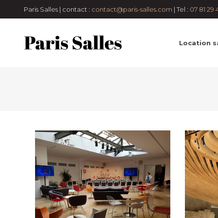
arrondissement
200 à 400 pers
50 à
pers
cock
Paris Salles | contact :
contact@paris-salles.com
| Tel :
07 81 29 
100 pers
cocktail
congrés et
conféren
conférences
Défilé
Lancement de
assis
Lan
produit
Lofts et appartements
Pop-
atypique
Location sa
up Store
Salles de
monume
réception
Séminaire et
diplôme
assemblée
Shooting
confére
photo
Showrooms et
assembl
galeries
Tournage