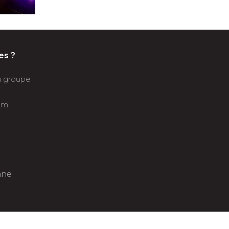
es ?
du groupe
om
âne