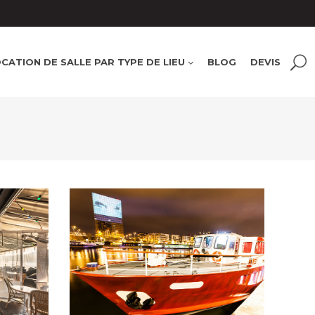
rs
400 à
PENICHE EVENEMENT
- 50 pers
100 à 200 pers
12e
CATION DE SALLE PAR TYPE DE LIEU
BLOG
DEVIS
nt
arrondissement
200 à 400 pers
50 à
ein
100 pers
Anniversaire
Bar-
ieux
mitzvah
cocktail
congrés et
conférences
Diner assis
Espaces en
re et
plein air
Lieux atypiques
Péniches et
Tournage
bateaux
Séminaire et
assemblée
Soirée étudiante