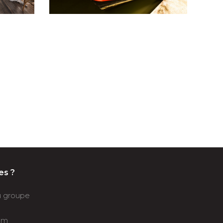
es ?
du groupe
om