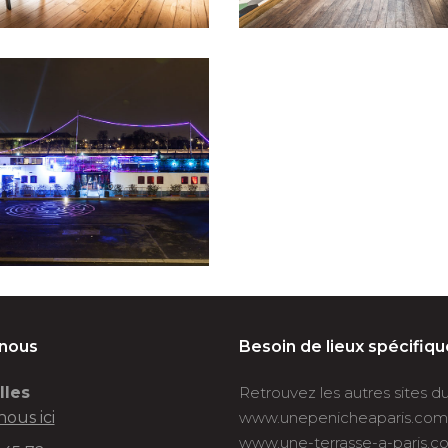
-nous
Besoin de lieux spécifiqu
lles
Retrouvez les autres sites 
nous ici
www.unepenicheaparis.com
www.une-terrasse-a-paris.c