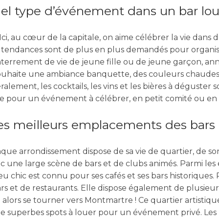
uel type d’événement dans un bar lou
. Ici, au cœur de la capitale, on aime célébrer la vie dans 
 tendances sont de plus en plus demandés pour organise
nterrement de vie de jeune fille ou de jeune garçon, anni
n souhaite une ambiance banquette, des couleurs chaudes
ralement, les cocktails
, les vins et les bières à déguster
s
te pour un événement à célébrer, en petit comité ou en
les meilleurs emplacements des bars 
aque arrondissement dispose de sa vie de quartier, de so
ec une large scène de bars et de clubs animés. Parmi les en
eu chic est connu pour ses cafés et ses bars historiques.
rs et de restaurants. Elle dispose également de plusieu
dra alors se tourner vers Montmartre ! Ce quartier artis
ge
superbes spots
à louer pour un événement privé. Les 