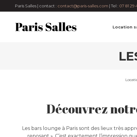
Paris Salles | contact :
contact@paris-salles.com
| Tel :
07 81 29 
Location sa
LE
Locati
Découvrez notre
Les bars lounge à Paris sont des lieux très app
reposant ». C’est exactement l’impression que