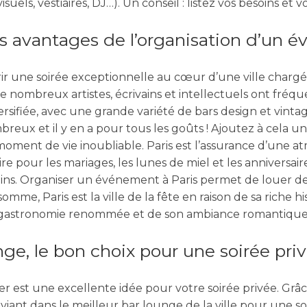
uels, vestiaires, DJ…). Un conseil : listez vos besoins et
es avantages de l’organisation d’un é
rir une soirée exceptionnelle au cœur d’une ville chargée
e nombreux artistes, écrivains et intellectuels ont fréque
ersifiée, avec une grande variété de bars design et vintag
breux et il y en a pour tous les goûts ! Ajoutez à cela 
moment de vie inoubliable. Paris est l’assurance d’une
e pour les mariages, les lunes de miel et les anniversair
rdins. Organiser un événement à Paris permet de louer d
e, Paris est la ville de la fête en raison de sa riche his
gastronomie renommée et de son ambiance romantique
ge, le bon choix pour une soirée priv
ser est une excellente idée pour votre soirée privée. Gr
nviant dans le meilleur bar lounge de la ville
pour une so