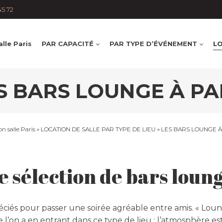
45 72
lle Paris
PAR CAPACITÉ
PAR TYPE D’ÉVÉNEMENT
LO
S BARS LOUNGE À PA
on salle Paris
»
LOCATION DE SALLE PAR TYPE DE LIEU
»
LES BARS LOUNGE À
 sélection de bars lounge
réciés pour passer une soirée agréable entre amis. « Loung
 l’on a en entrant dans ce type de lieu : l’atmosphère es