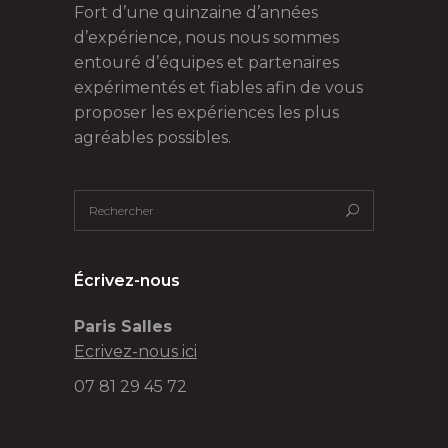
Fort d’une quinzaine d’années
d’expérience, nous nous sommes
entouré d’équipes et partenaires
expérimentés et fiables afin de vous
proposer les expériences les plus
agréables possibles.
Écrivez-nous
Paris Salles
Ecrivez-nous ici
07 81 29 45 72