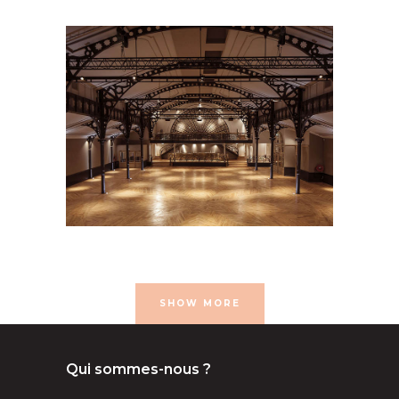
SHOW MORE
Qui sommes-nous ?