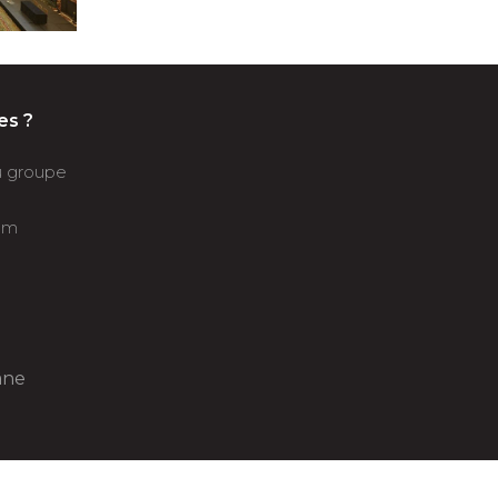
es ?
du groupe
om
âne