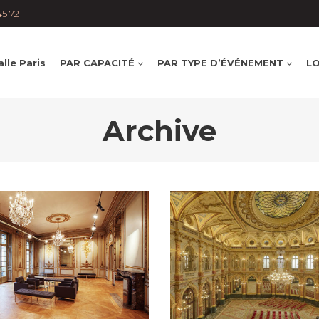
monuments
Remise de
Tournage
45 72
diplôme
Salle de conférenc
de réception
Séminaire et
assemblée
Soirée de Rallye
lle Paris
PAR CAPACITÉ
PAR TYPE D’ÉVÉNEMENT
LO
étudiante
Archive