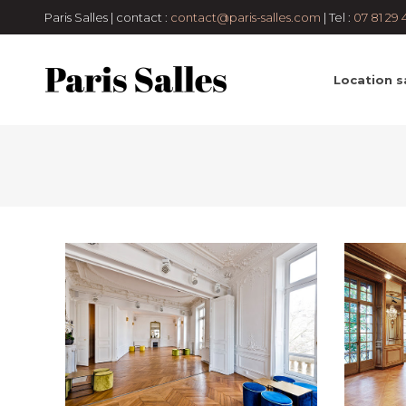
arrondissement
200 à 400 pers
50 à
galeries
Paris Salles | contact :
contact@paris-salles.com
| Tel :
07 81 29 
100 pers
Anniversaire
Châteaux et
demeures
cocktail
Défilé
Diner
assis
Hôtel et Palace
Lancement de
Location sa
produit
Lofts et
appartements
Pavillons
Salles de
réception
Shooting
photo
Showrooms et
galeries
Tournage