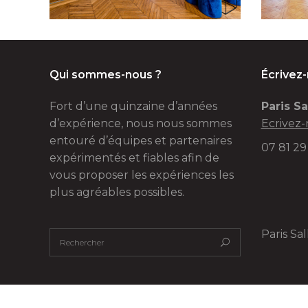
Qui sommes-nous ?
Écrivez
Fort d’une quinzaine d’années
Paris Sa
d’expérience, nous nous sommes
Ecrivez-
entouré d’équipes et partenaires
07 81 29
expérimentés et fiables afin de
vous proposer les expériences les
plus agréables possibles.
Paris Sa