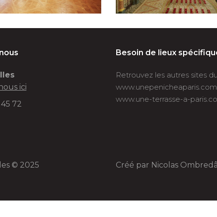
-nous
Besoin de lieux spécifiqu
lles
Retrouvez les autres sites 
nous ici
www.unepenicheaparis.com
www.une-terrasse-a-paris.c
 45 72
lles © 2025
Créé par
Nicolas Ombred