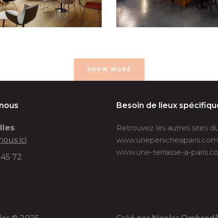
SHOW MORE
-nous
Besoin de lieux spécifiqu
lles
Retrouvez les autres sites 
nous ici
www.unepenicheaparis.com
www.une-terrasse-a-paris.c
 45 72