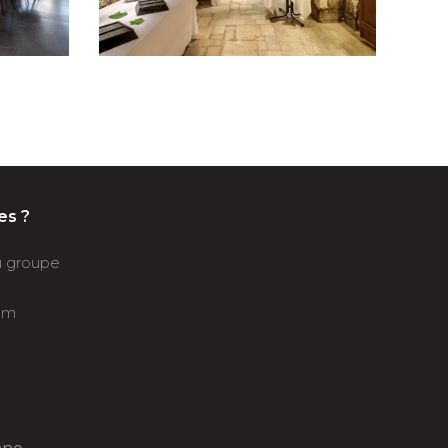
es ?
du groupe
om