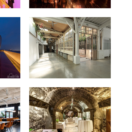
LA FONDERIE
- 50 pers
11e arrondissement
50 à
il
congrés
100 pers
cocktail
Défilé
Diner
assis
Lieux atypiques
Mariage et vin
nte
d'honneur
Séminaire et assemblée
MUSÉE DU VIN
- 50 pers
100 à 200 pers
16e
arrondissement
50 à 100
à 100
pers
Caves
congrés et
ilé
Petit
conférences
Musées et
monuments
Séminaire et assemblée
Tournage