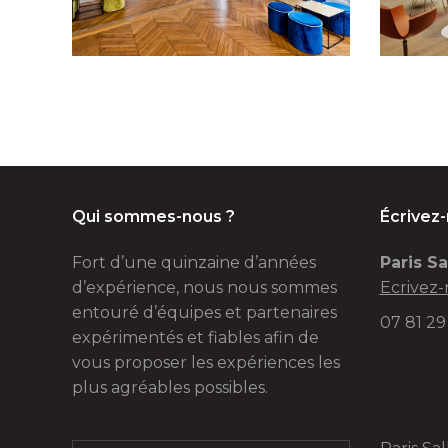
Qui sommes-nous ?
Écrivez
Fort d’une quinzaine d’années
Paris Sa
d’expérience, nous nous sommes
Ecrivez-
entouré d’équipes et partenaires
07 81 29
expérimentés et fiables afin de
vous proposer les expériences les
plus agréables possibles.