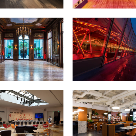
100 à 200 pers
1er
sement
200 à 400 pers
50 à
TERMINAL 7
cocktail
congrés et
+ 1000 pers
15e
ces
Défilé
Lancement de
arrondissement
Clubs
cockta
ofts et appartements
Pop-
et conférences
Défilé
Diner
Salles de
assis
Rooftop
Soirée étudia
n
Séminaire et
ée
Shooting
owrooms et
Tournage
THE BUREAU
- 50 pers
100 à 200 pers
50 
pers
8e arrondissement
Déf
format
Séminaire et
assemblée
Shooting photo