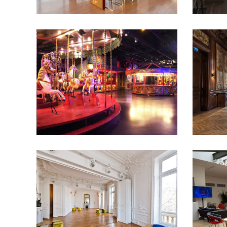
100 à 200 pers
16e
- 50 pers
arrondissement
200 à 400 pers
50 à
arrondis
100 pers
Anniversaire
Châteaux et
100 pers
demeures
cocktail
Défilé
Diner
conféren
assis
Hôtel et Palace
Lancement de
produit
L
produit
Lofts et
up Store
appartements
Pavillons
Salles de
réceptio
réception
Shooting
assembl
photo
Showrooms et
photo
Sh
galeries
Tournage
galeries