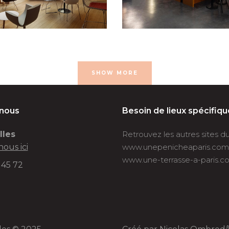
SHOW MORE
-nous
Besoin de lieux spécifiqu
lles
Retrouvez les autres sites 
nous ici
www.unepenicheaparis.com
www.une-terrasse-a-paris.c
 45 72