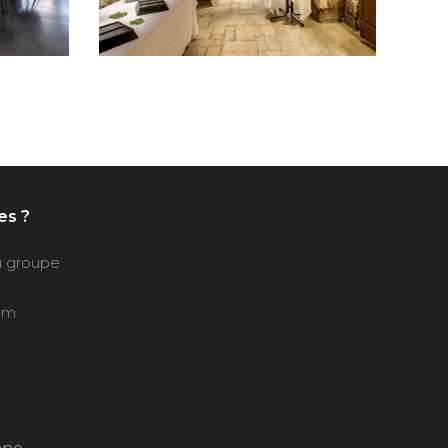
es ?
du groupe
om