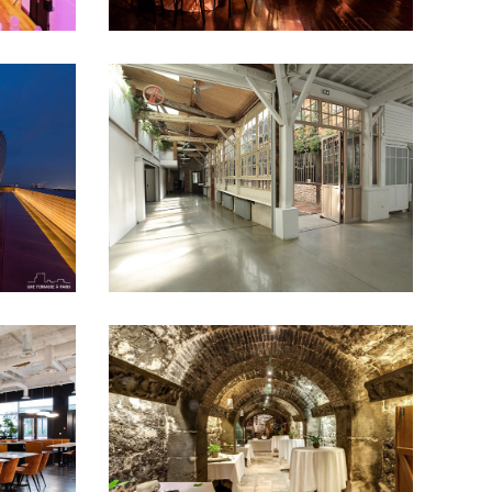
LA FONDERIE
- 50 pers
11e arrondissement
50 à
il
congrés
100 pers
cocktail
Défilé
Diner
assis
Lieux atypiques
Mariage et vin
nte
d'honneur
Séminaire et assemblée
MUSÉE DU VIN
- 50 pers
100 à 200 pers
16e
arrondissement
50 à 100
à 100
pers
Caves
congrés et
ilé
Petit
conférences
Musées et
monuments
Séminaire et assemblée
Tournage