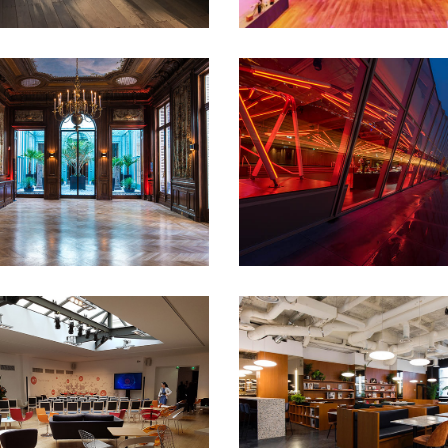
100 à 200 pers
1er
sement
200 à 400 pers
50 à
TERMINAL 7
cocktail
congrés et
+ 1000 pers
15e
ces
Défilé
Lancement de
arrondissement
Clubs
cockta
ofts et appartements
Pop-
et conférences
Défilé
Diner
Salles de
assis
Rooftop
Soirée étudia
n
Séminaire et
ée
Shooting
owrooms et
Tournage
THE BUREAU
- 50 pers
100 à 200 pers
50 
pers
8e arrondissement
Déf
format
Séminaire et
assemblée
Shooting photo