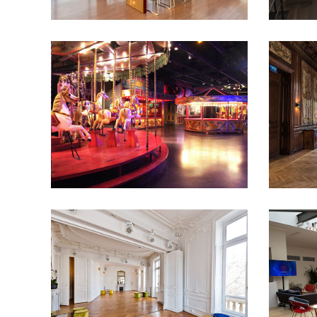
100 à 200 pers
16e
- 50 pers
arrondissement
200 à 400 pers
50 à
arrondis
100 pers
Anniversaire
Châteaux et
100 pers
demeures
cocktail
Défilé
Diner
conféren
assis
Hôtel et Palace
Lancement de
produit
L
produit
Lofts et
up Store
appartements
Pavillons
Salles de
réceptio
réception
Shooting
assembl
photo
Showrooms et
photo
Sh
galeries
Tournage
galeries