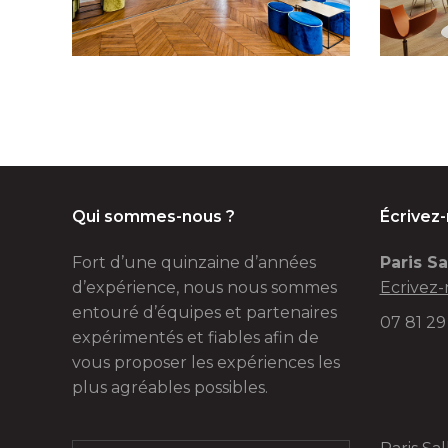
Qui sommes-nous ?
Écrivez
Fort d’une quinzaine d’années
Paris Sa
d’expérience, nous nous sommes
Ecrivez-
entouré d’équipes et partenaires
07 81 29
expérimentés et fiables afin de
vous proposer les expériences les
plus agréables possibles.