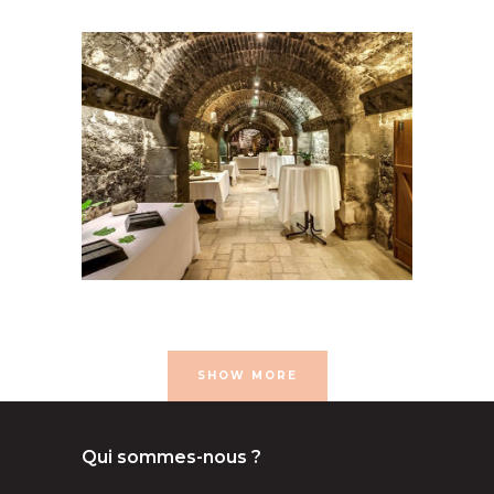
- 50 pers
100 à 200 pers
16e
arrondissement
50 à 100
pers
Caves
congrés et
conférences
Musées et
monuments
Séminaire et assemblée
SHOW MORE
Qui sommes-nous ?