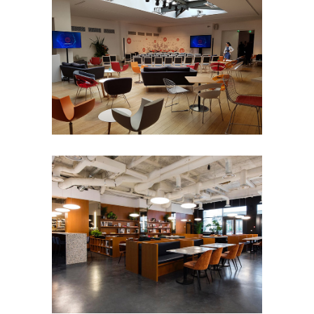
THE BUREAU
- 50 pers
100 à 200 pers
50 à 100
pers
8e arrondissement
Défilé
Petit
format
Séminaire et
assemblée
Shooting photo
Tournage
MUSÉE DU VIN