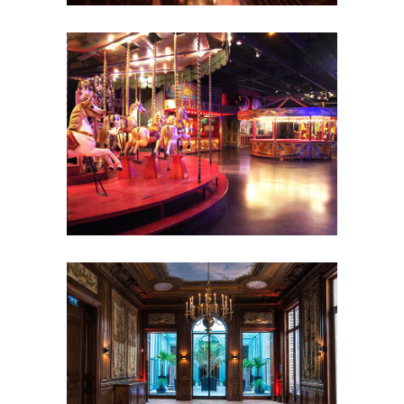
de réception
Séminaire et
assemblée
Shooting photo
Showrooms
et galeries
Soirée de Rallye
Soirée
étudiante
Tournage