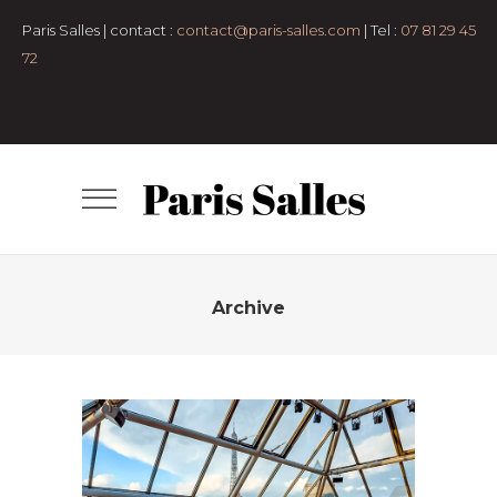
pers
Anniversaire
Bar-
Paris Salles | contact :
contact@paris-salles.com
| Tel :
07 81 29 45
mitzvah
cocktail
congrés et
72
conférences
Défilé
Diner assis
Espaces
en plein air
Lancement de produit
Lieux
atypiques
Lofts et
appartements
Mariage et vin
d'honneur
Petit format
Pop-up
Store
Remise de diplôme
Rooftop
Salle
de conférence
Salles de
réception
Séminaire et
assemblée
Shooting photo
Tournage
Archive
TERRASSE ANATOLE
- 50 pers
50 à 100 pers
7e
arrondissement
Anniversaire
Bar-
mitzvah
Clubs
cocktail
Espaces en plein