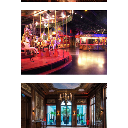
de réception
Séminaire et
assemblée
Shooting photo
Showrooms
et galeries
Soirée de Rallye
Soirée
étudiante
Tournage