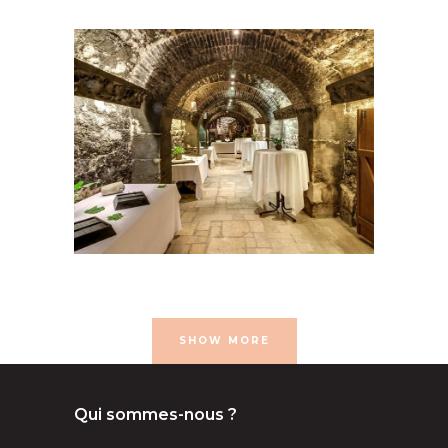
- 50 pers
100 à 200 pers
16e
arrondissement
50 à 100
pers
Caves
congrés et
conférences
Musées et
monuments
Séminaire et assemblée
SHOW MORE
Qui sommes-nous ?