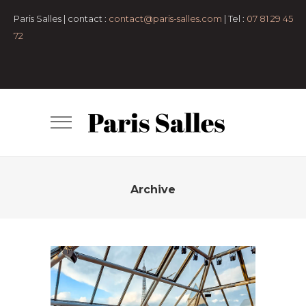
pers
Anniversaire
Bar-
Paris Salles | contact :
contact@paris-salles.com
| Tel :
07 81 29 45
mitzvah
cocktail
congrés et
72
conférences
Défilé
Diner assis
Espaces
en plein air
Lancement de produit
Lieux
atypiques
Lofts et
appartements
Mariage et vin
d'honneur
Petit format
Pop-up
Store
Remise de diplôme
Rooftop
Salle
de conférence
Salles de
réception
Séminaire et
assemblée
Shooting photo
Tournage
Archive
TERRASSE ANATOLE
- 50 pers
50 à 100 pers
7e
arrondissement
Anniversaire
Bar-
mitzvah
Clubs
cocktail
Espaces en plein