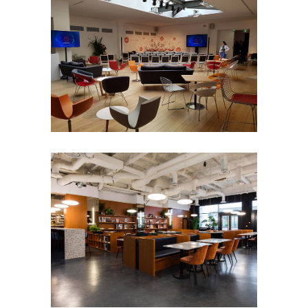
THE BUREAU
- 50 pers
100 à 200 pers
50 à 100
pers
8e arrondissement
Défilé
Petit
format
Séminaire et
assemblée
Shooting photo
Tournage
MUSÉE DU VIN