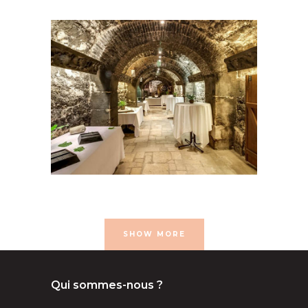
- 50 pers
100 à 200 pers
16e
arrondissement
50 à 100
pers
Caves
congrés et
conférences
Musées et
monuments
Séminaire et assemblée
SHOW MORE
Qui sommes-nous ?