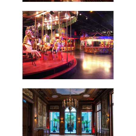
de réception
Séminaire et
assemblée
Shooting photo
Showrooms
et galeries
Soirée de Rallye
Soirée
étudiante
Tournage