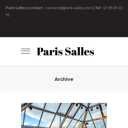
pers
Anniversaire
Bar-
Paris Salles | contact :
contact@paris-salles.com
| Tel :
07 81 29 45
mitzvah
cocktail
congrés et
72
conférences
Défilé
Diner assis
Espaces
en plein air
Lancement de produit
Lieux
atypiques
Lofts et
appartements
Mariage et vin
d'honneur
Petit format
Pop-up
Store
Remise de diplôme
Rooftop
Salle
de conférence
Salles de
réception
Séminaire et
assemblée
Shooting photo
Tournage
Archive
TERRASSE ANATOLE
- 50 pers
50 à 100 pers
7e
arrondissement
Anniversaire
Bar-
mitzvah
Clubs
cocktail
Espaces en plein