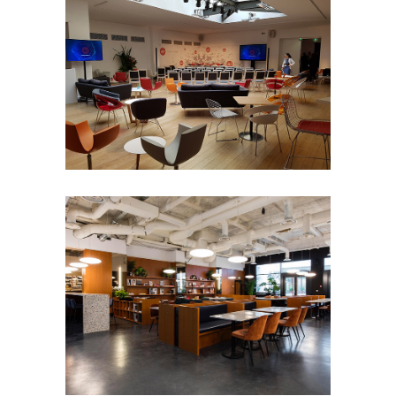
THE BUREAU
- 50 pers
100 à 200 pers
50 à 100
pers
8e arrondissement
Défilé
Petit
format
Séminaire et
assemblée
Shooting photo
Tournage
MUSÉE DU VIN