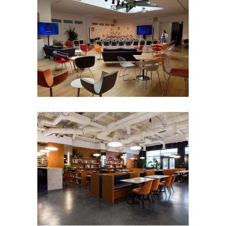
THE BUREAU
- 50 pers
100 à 200 pers
50 à 100
pers
8e arrondissement
Défilé
Petit
format
Séminaire et
assemblée
Shooting photo
Tournage
MUSÉE DU VIN