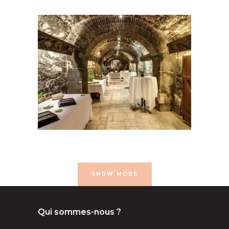
- 50 pers
100 à 200 pers
16e
arrondissement
50 à 100
pers
Caves
congrés et
conférences
Musées et
monuments
Séminaire et assemblée
SHOW MORE
Qui sommes-nous ?