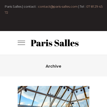
pers
Anniversaire
Bar-
Paris Salles | contact :
contact@paris-salles.com
| Tel :
07 81 29 45
mitzvah
cocktail
congrés et
72
conférences
Défilé
Diner assis
Espaces
en plein air
Lancement de produit
Lieux
atypiques
Lofts et
appartements
Mariage et vin
d'honneur
Petit format
Pop-up
Store
Remise de diplôme
Rooftop
Salle
de conférence
Salles de
réception
Séminaire et
assemblée
Shooting photo
Tournage
Archive
TERRASSE ANATOLE
- 50 pers
50 à 100 pers
7e
arrondissement
Anniversaire
Bar-
mitzvah
Clubs
cocktail
Espaces en plein