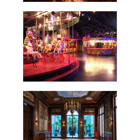
de réception
Séminaire et
assemblée
Shooting photo
Showrooms
et galeries
Soirée de Rallye
Soirée
étudiante
Tournage