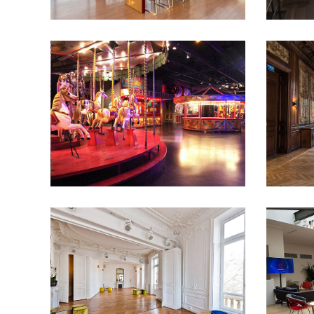
100 à 200 pers
16e
- 50 pers
arrondissement
200 à 400 pers
50 à
arrondis
100 pers
Anniversaire
Châteaux et
100 pers
demeures
cocktail
Défilé
Diner
conféren
assis
Hôtel et Palace
Lancement de
produit
L
produit
Lofts et
up Store
appartements
Pavillons
Salles de
réceptio
réception
Shooting
assembl
photo
Showrooms et
photo
Sh
galeries
Tournage
galeries