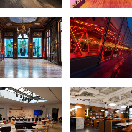
100 à 200 pers
1er
sement
200 à 400 pers
50 à
TERMINAL 7
cocktail
congrés et
+ 1000 pers
15e
ces
Défilé
Lancement de
arrondissement
Clubs
cockta
ofts et appartements
Pop-
et conférences
Défilé
Diner
Salles de
assis
Rooftop
Soirée étudia
n
Séminaire et
ée
Shooting
owrooms et
Tournage
THE BUREAU
- 50 pers
100 à 200 pers
50 
pers
8e arrondissement
Déf
format
Séminaire et
assemblée
Shooting photo