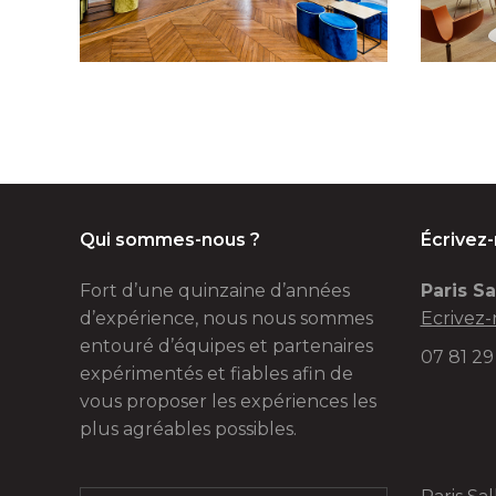
Qui sommes-nous ?
Écrivez
Fort d’une quinzaine d’années
Paris Sa
d’expérience, nous nous sommes
Ecrivez-
entouré d’équipes et partenaires
07 81 29
expérimentés et fiables afin de
vous proposer les expériences les
plus agréables possibles.