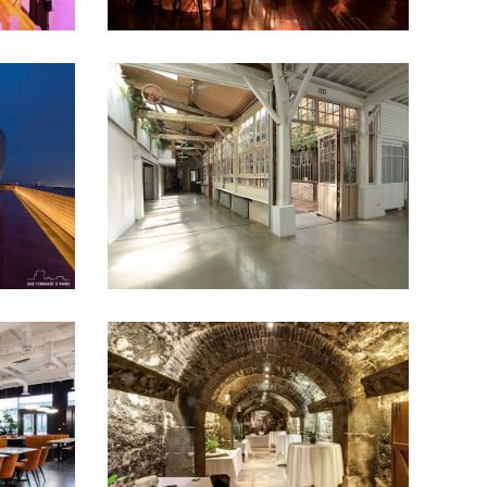
LA FONDERIE
- 50 pers
11e arrondissement
50 à
il
congrés
100 pers
cocktail
Défilé
Diner
assis
Lieux atypiques
Mariage et vin
nte
d'honneur
Séminaire et assemblée
MUSÉE DU VIN
- 50 pers
100 à 200 pers
16e
arrondissement
50 à 100
à 100
pers
Caves
congrés et
ilé
Petit
conférences
Musées et
monuments
Séminaire et assemblée
Tournage