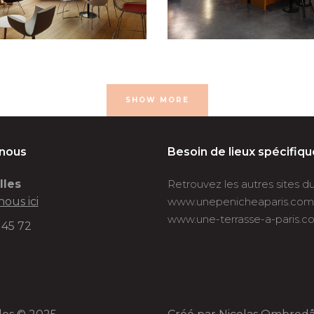
SHOW MORE
-nous
Besoin de lieux spécifiqu
lles
Retrouvez les autres sites 
nous ici
www.unepenicheaparis.com
www.une-terrasse-a-paris.c
 45 72