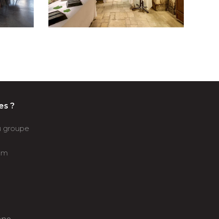
es ?
du groupe
om