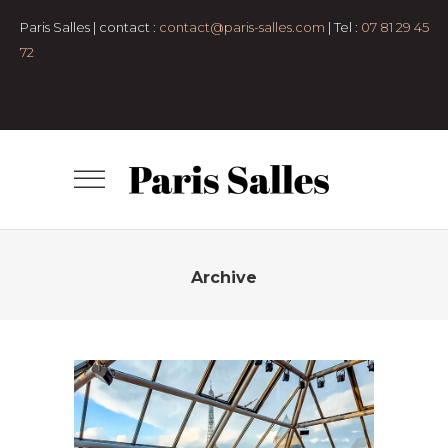
pers
Anniversaire
Bar-
Paris Salles | contact :
contact@paris-salles.com
| Tel :
07 81 29 45
mitzvah
cocktail
congrés et
72
conférences
Défilé
Diner assis
Espaces
en plein air
Lancement de produit
Lieux
atypiques
Lofts et
appartements
Mariage et vin
d'honneur
Petit format
Pop-up
Store
Remise de diplôme
Rooftop
Salle
de conférence
Salles de
réception
Séminaire et
assemblée
Shooting photo
Tournage
Archive
TERRASSE ANATOLE
- 50 pers
50 à 100 pers
7e
arrondissement
Anniversaire
Bar-
mitzvah
Clubs
cocktail
Espaces en plein