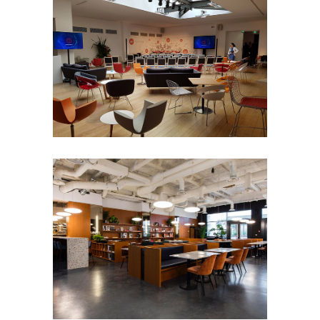
THE BUREAU
- 50 pers
100 à 200 pers
50 à 100
pers
8e arrondissement
Défilé
Petit
format
Séminaire et
assemblée
Shooting photo
Tournage
MUSÉE DU VIN