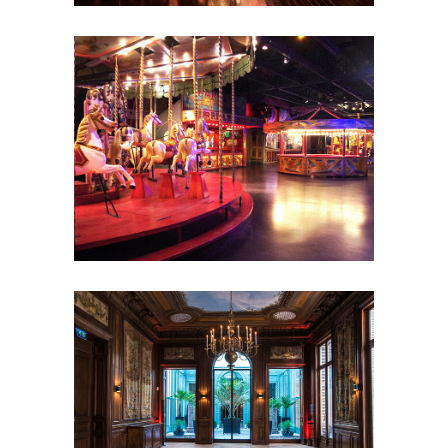
de réception
Séminaire et
assemblée
Shooting photo
Showrooms
et galeries
Soirée de Rallye
Soirée
étudiante
Tournage