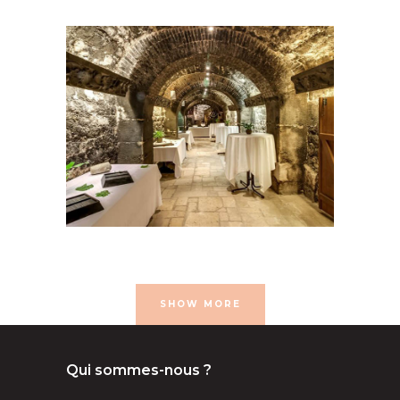
- 50 pers
100 à 200 pers
16e
arrondissement
50 à 100
pers
Caves
congrés et
conférences
Musées et
monuments
Séminaire et assemblée
SHOW MORE
Qui sommes-nous ?