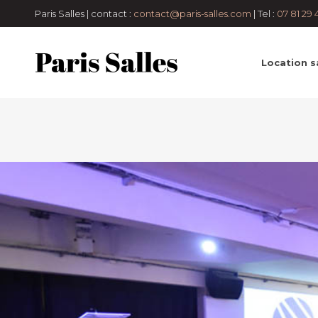
Paris Salles | contact :
contact@paris-salles.com
| Tel :
07 81 29 
Location sa