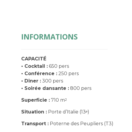
INFORMATIONS
CAPACITÉ
• Cocktail :
650 pers
• Conférence :
250 pers
• Diner :
300 pers
• Soirée dansante :
800 pers
2
Superficie :
710 m
e
Situation :
Porte d’Italie (13
)
Transport :
Poterne des Peupliers (T3)