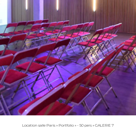
Location salle Paris
»
Portfolio
»
- 50 pers
»
GALERIE 7