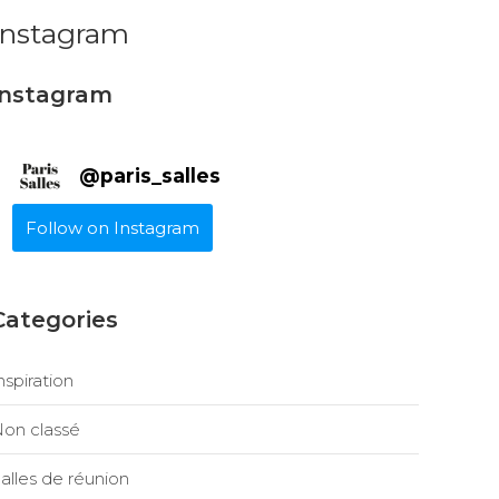
Instagram
Instagram
@
paris_salles
Follow on Instagram
Categories
nspiration
on classé
alles de réunion