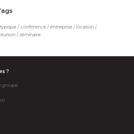
Tags
typique
conférence
entreprise
location
éunion
séminaire
es ?
du groupe
om