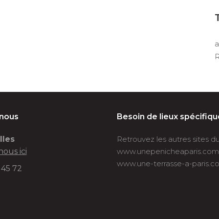
a
R
-nous
Besoin de lieux spécifiqu
lles
Retrouvez les autres sites 
nous ici
www.unepenicheaparis.com
www.une-terrasse-a-paris.c
 45 72