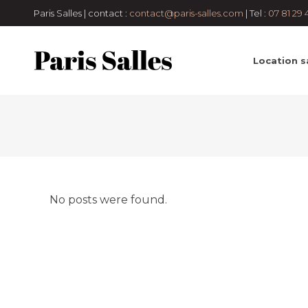
Paris Salles | contact :
contact@paris-salles.com
| Tel :
07 81 29 
Location sa
No posts were found.