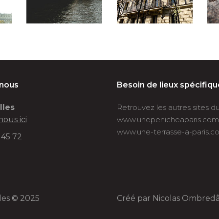
-nous
Besoin de lieux spécifiqu
lles
Retrouvez les autres sites 
nous ici
www.unepenicheaparis.com
www.une-terrasse-a-paris.c
 45 72
lles © 2025
Créé par
Nicolas Ombred