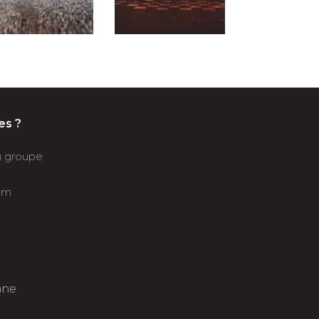
es ?
du groupe
om
âne