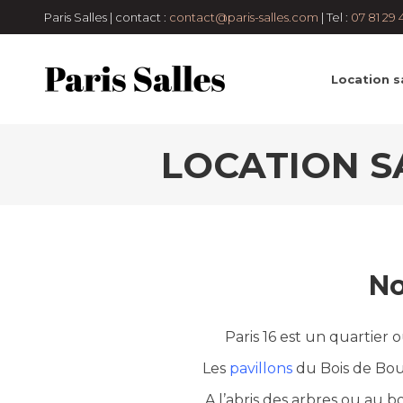
Paris Salles | contact :
contact@paris-salles.com
| Tel :
07 81 29 
Location sa
LOCATION S
No
Paris 16 est un quartier 
Les
pavillons
du Bois de Boul
A l’abris des arbres ou au 